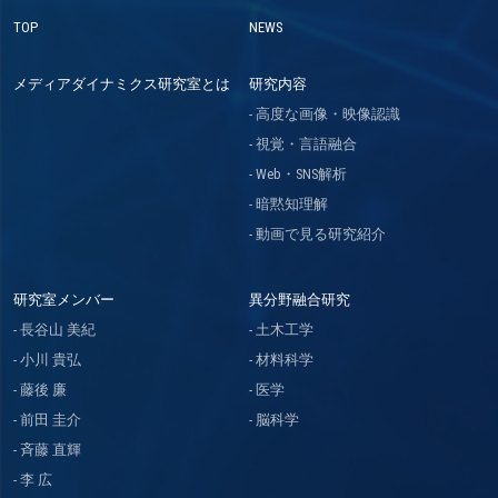
TOP
NEWS
メディアダイナミクス研究室とは
研究内容
高度な画像・映像認識
視覚・言語融合
Web・SNS解析
暗黙知理解
動画で見る研究紹介
研究室メンバー
異分野融合研究
長谷山 美紀
土木工学
小川 貴弘
材料科学
藤後 廉
医学
前田 圭介
脳科学
斉藤 直輝
李 広