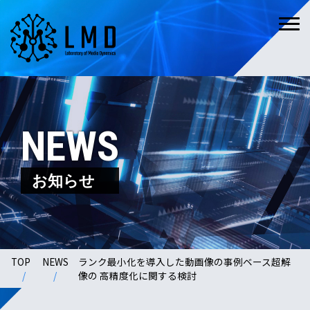
NEWS
お知らせ
TOP
NEWS
ランク最小化を導入した動画像の事例ベース超解
像の 高精度化に関する検討