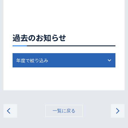
過去のお知らせ
arrow_back_ios
arrow_forward_ios
一覧に戻る