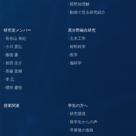
暗黙知理解
動画で見る研究紹介
研究室メンバー
異分野融合研究
長谷山 美紀
土木工学
小川 貴弘
材料科学
藤後 廉
医学
前田 圭介
脳科学
斉藤 直輝
李 広
櫻井 慶悟
授業関連
学生の方へ
研究環境
留学生からの声
卒業後の進路