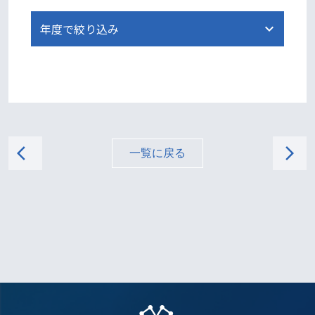
arrow_back_ios
arrow_forward_ios
一覧に戻る