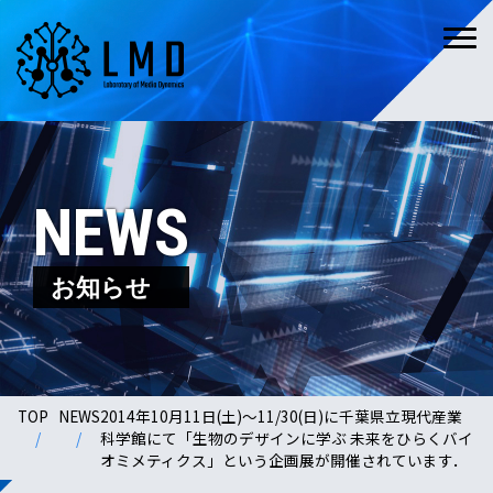
NEWS
お知らせ
TOP
NEWS
2014年10月11日(土)～11/30(日)に千葉県立現代産業
科学館にて「生物のデザインに学ぶ 未来をひらくバイ
オミメティクス」という企画展が開催されています．