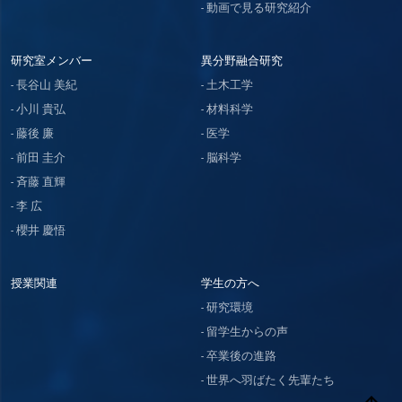
動画で見る研究紹介
研究室メンバー
異分野融合研究
長谷山 美紀
土木工学
小川 貴弘
材料科学
藤後 廉
医学
前田 圭介
脳科学
斉藤 直輝
李 広
櫻井 慶悟
授業関連
学生の方へ
研究環境
留学生からの声
卒業後の進路
世界へ羽ばたく先輩たち