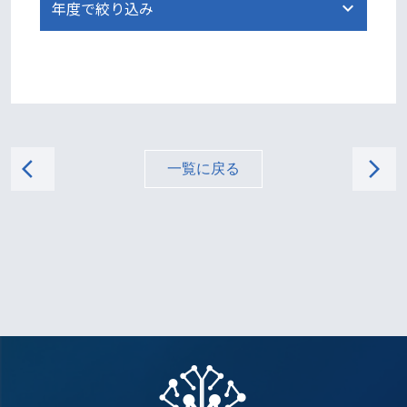
arrow_back_ios
arrow_forward_ios
一覧に戻る