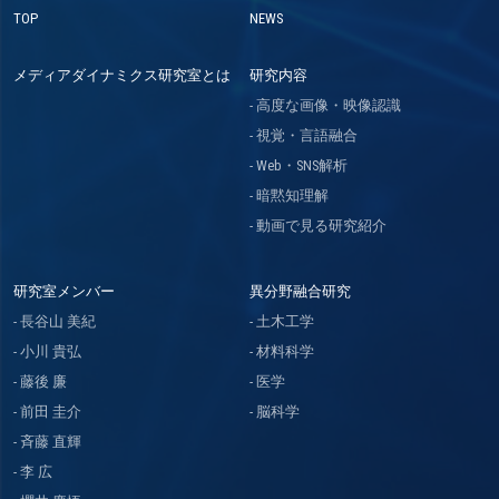
TOP
NEWS
メディアダイナミクス研究室とは
研究内容
高度な画像・映像認識
視覚・言語融合
Web・SNS解析
暗黙知理解
動画で見る研究紹介
研究室メンバー
異分野融合研究
長谷山 美紀
土木工学
小川 貴弘
材料科学
藤後 廉
医学
前田 圭介
脳科学
斉藤 直輝
李 広