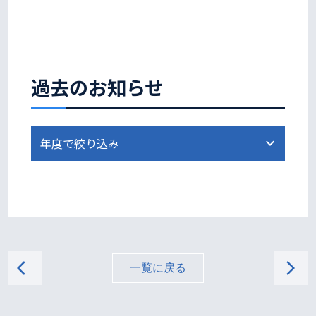
過去のお知らせ
arrow_back_ios
arrow_forward_ios
一覧に戻る