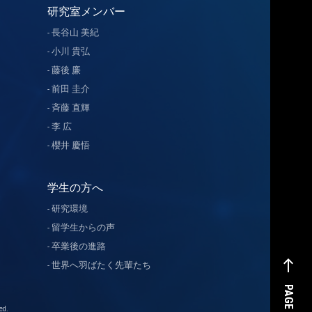
研究室メンバー
長谷山 美紀
小川 貴弘
藤後 廉
前田 圭介
斉藤 直輝
李 広
櫻井 慶悟
学生の方へ
研究環境
留学生からの声
卒業後の進路
west
世界へ羽ばたく先輩たち
PAGE TOP
d.