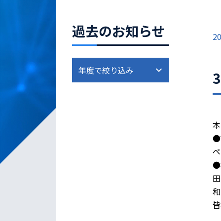
過去のお知らせ
20
本
●
ペ
●
田
和
皆