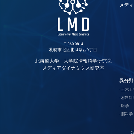
メディ
〒060-0814
札幌市北区北14条西9丁目
北海道大学 大学院情報科学研究院
メディアダイナミクス研究室
異分野
土木工
材料科
医学
脳科学
C