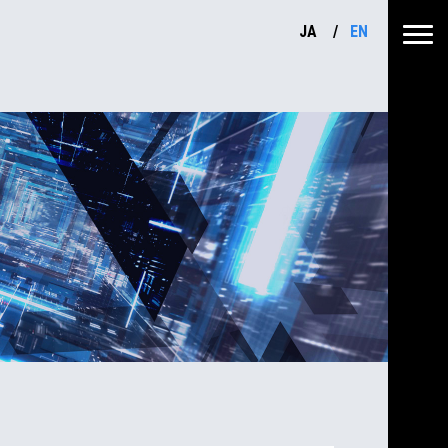
JA
EN