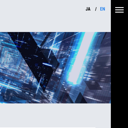
JA
EN