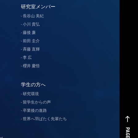
研究室メンバー
長谷山 美紀
小川 貴弘
藤後 廉
前田 圭介
斉藤 直輝
李 広
櫻井 慶悟
学生の方へ
研究環境
留学生からの声
卒業後の進路
west
世界へ羽ばたく先輩たち
PAGE TOP