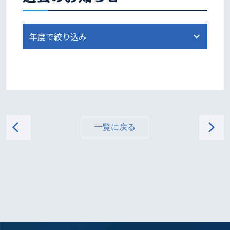
arrow_back_ios
arrow_forward_ios
一覧に戻る