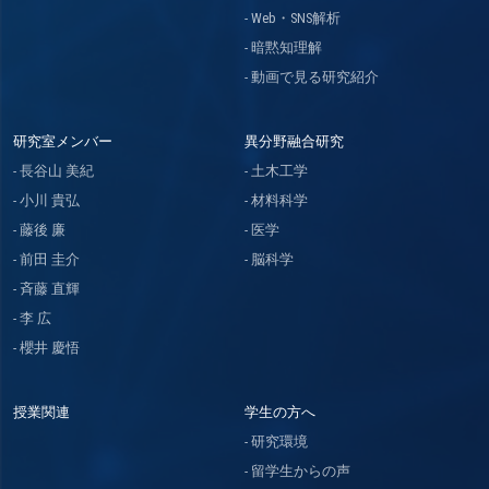
Web・SNS解析
暗黙知理解
動画で見る研究紹介
研究室メンバー
異分野融合研究
長谷山 美紀
土木工学
小川 貴弘
材料科学
藤後 廉
医学
前田 圭介
脳科学
斉藤 直輝
李 広
櫻井 慶悟
授業関連
学生の方へ
研究環境
留学生からの声