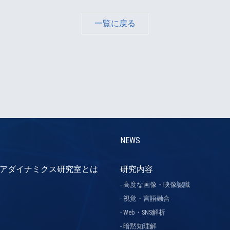
一覧に戻る
NEWS
アダイナミクス研究室とは
研究内容
高度な画像・映像認識
視覚・言語融合
Web・SNS解析
暗黙知理解