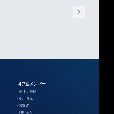
arrow_forward_ios
研究室メンバー
長谷山 美紀
小川 貴弘
藤後 廉
前田 圭介