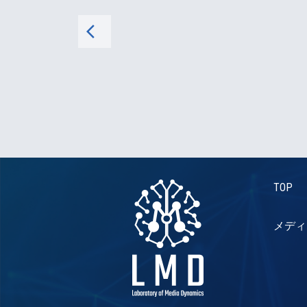
arrow_back_ios
TOP
メディ