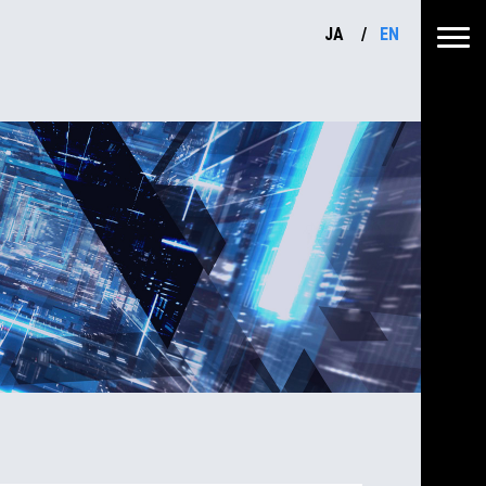
JA
EN