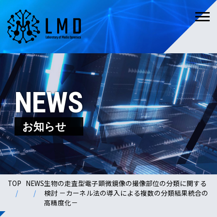
NEWS
お知らせ
TOP
NEWS
生物の走査型電子顕微鏡像の撮像部位の分類に関する
検討 －カーネル法の導入による複数の分類結果統合の
高精度化－