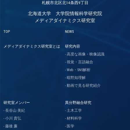
札幌市北区北14条西9丁目
北海道大学 大学院情報科学研究院
メディアダイナミクス研究室
TOP
NEWS
メディアダイナミクス研究室とは
研究内容
高度な画像・映像認識
視覚・言語融合
Web・SNS解析
暗黙知理解
動画で見る研究紹介
研究室メンバー
異分野融合研究
長谷山 美紀
土木工学
小川 貴弘
材料科学
藤後 廉
医学