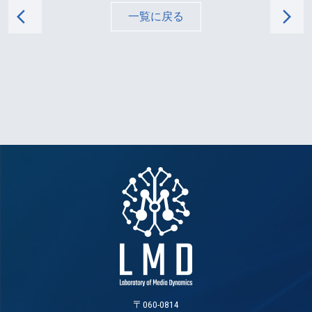
arrow_back_ios
arrow_forward_ios
一覧に戻る
〒060-0814