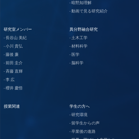
暗黙知理解
動画で見る研究紹介
研究室メンバー
異分野融合研究
長谷山 美紀
土木工学
小川 貴弘
材料科学
藤後 廉
医学
前田 圭介
脳科学
斉藤 直輝
李 広
櫻井 慶悟
授業関連
学生の方へ
研究環境
留学生からの声
卒業後の進路