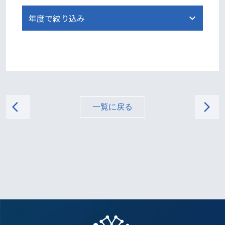
arrow_back_ios
arrow_forward_ios
一覧に戻る