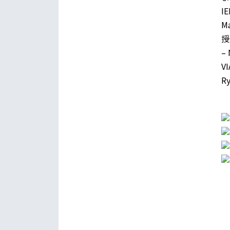
IE
M
授
–
V
Ry