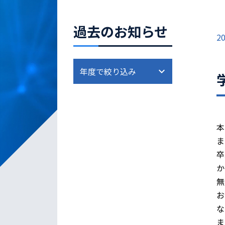
過去のお知らせ
20
本
ま
卒
か
無
お
な
ま