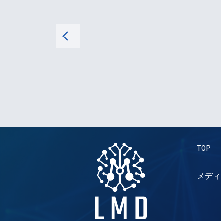
arrow_back_ios
TOP
メディ