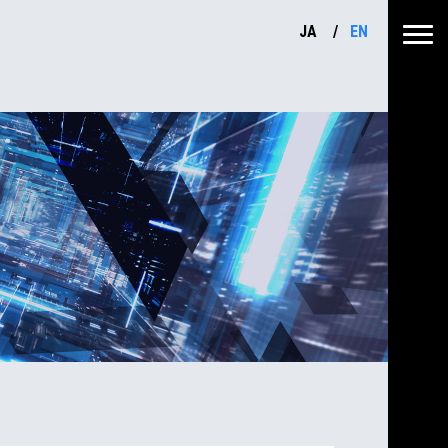
JA
EN