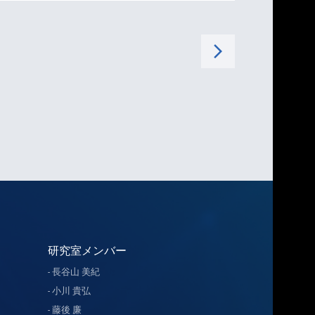
arrow_forward_ios
研究室メンバー
長谷山 美紀
小川 貴弘
藤後 廉