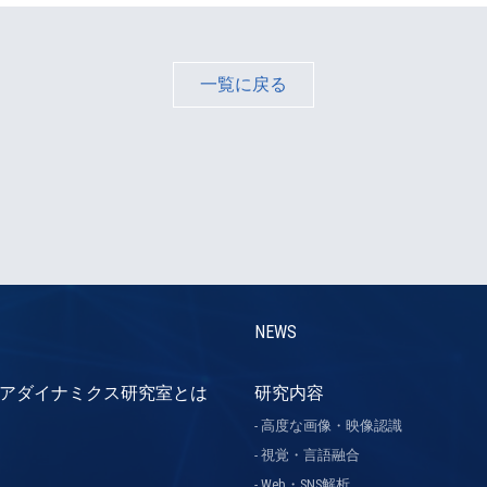
一覧に戻る
NEWS
アダイナミクス研究室とは
研究内容
高度な画像・映像認識
視覚・言語融合
Web・SNS解析