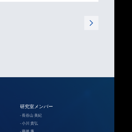
arrow_forward_ios
研究室メンバー
長谷山 美紀
小川 貴弘
藤後 廉