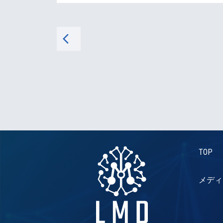
arrow_back_ios
TOP
メディ