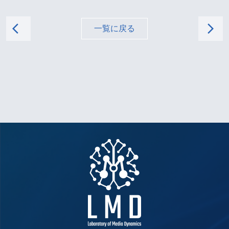
arrow_back_ios
arrow_forward_ios
一覧に戻る