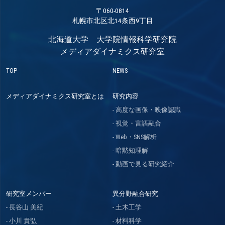
〒060-0814
札幌市北区北14条西9丁目
北海道大学 大学院情報科学研究院
メディアダイナミクス研究室
TOP
NEWS
メディアダイナミクス研究室とは
研究内容
高度な画像・映像認識
視覚・言語融合
Web・SNS解析
暗黙知理解
動画で見る研究紹介
研究室メンバー
異分野融合研究
長谷山 美紀
土木工学
小川 貴弘
材料科学