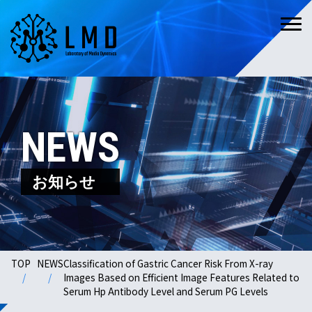
NEWS
お知らせ
TOP
NEWS
Classification of Gastric Cancer Risk From X-ray
Images Based on Efficient Image Features Related to
Serum Hp Antibody Level and Serum PG Levels