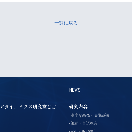
一覧に戻る
NEWS
アダイナミクス研究室とは
研究内容
高度な画像・映像認識
視覚・言語融合
Web・SNS解析