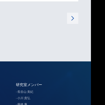
arrow_forward_ios
研究室メンバー
長谷山 美紀
小川 貴弘
藤後 廉