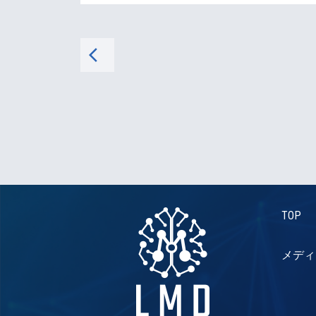
arrow_back_ios
TOP
メディ