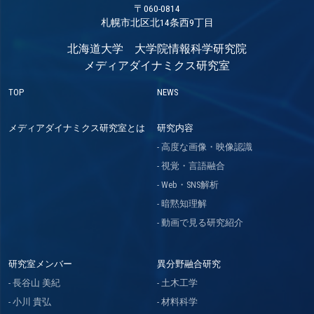
〒060-0814
札幌市北区北14条西9丁目
北海道大学 大学院情報科学研究院
メディアダイナミクス研究室
TOP
NEWS
メディアダイナミクス研究室とは
研究内容
高度な画像・映像認識
視覚・言語融合
Web・SNS解析
暗黙知理解
動画で見る研究紹介
研究室メンバー
異分野融合研究
長谷山 美紀
土木工学
小川 貴弘
材料科学