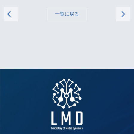
arrow_back_ios
arrow_forward_ios
一覧に戻る