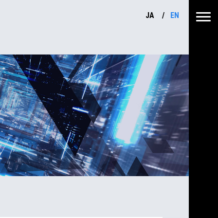
JA
EN