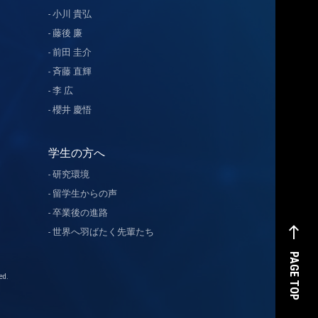
小川 貴弘
藤後 廉
前田 圭介
斉藤 直輝
李 広
櫻井 慶悟
学生の方へ
研究環境
留学生からの声
卒業後の進路
west
世界へ羽ばたく先輩たち
PAGE TOP
d.