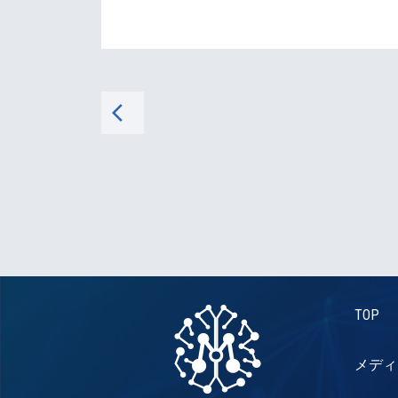
arrow_back_ios
TOP
メディ