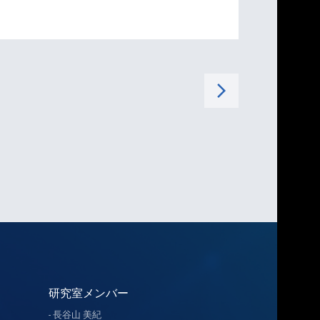
arrow_forward_ios
研究室メンバー
長谷山 美紀