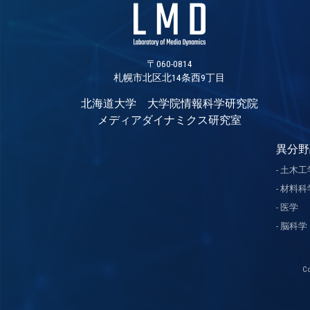
〒060-0814
札幌市北区北14条西9丁目
北海道大学 大学院情報科学研究院
メディアダイナミクス研究室
異分野
土木工
材料科
医学
脳科学
C