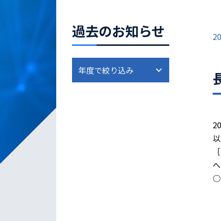
過去のお知らせ
20
2
以
［
へ
○