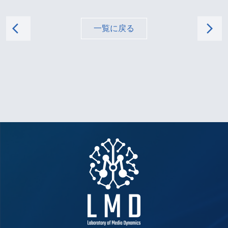
arrow_back_ios
arrow_forward_ios
一覧に戻る