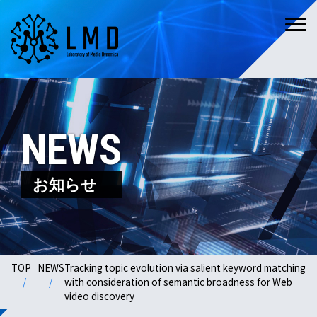
NEWS
お知らせ
TOP
NEWS
Tracking topic evolution via salient keyword matching
with consideration of semantic broadness for Web
video discovery