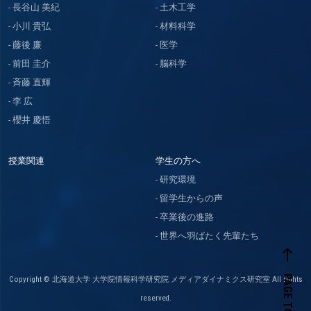
長谷山 美紀
土木工学
小川 貴弘
材料科学
藤後 廉
医学
前田 圭介
脳科学
斉藤 直輝
李 広
櫻井 慶悟
授業関連
学生の方へ
研究環境
留学生からの声
卒業後の進路
世界へ羽ばたく先輩たち
west
PAGE TOP
Copyright © 北海道大学 大学院情報科学研究院 メディアダイナミクス研究室 All rights
reserved.