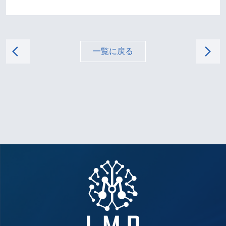
arrow_back_ios
arrow_forward_ios
一覧に戻る