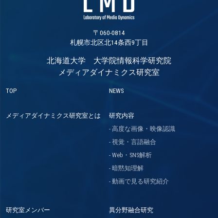
〒060-0814
札幌市北区北14条西9丁目
北海道大学 大学院情報科学研究院
メディアダイナミクス研究室
TOP
NEWS
メディアダイナミクス研究室とは
研究内容
高度な画像・映像認識
視覚・言語融合
Web・SNS解析
暗黙知理解
動画で見る研究紹介
研究室メンバー
異分野融合研究