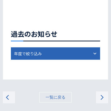
過去のお知らせ
arrow_back_ios
arrow_forward_ios
一覧に戻る