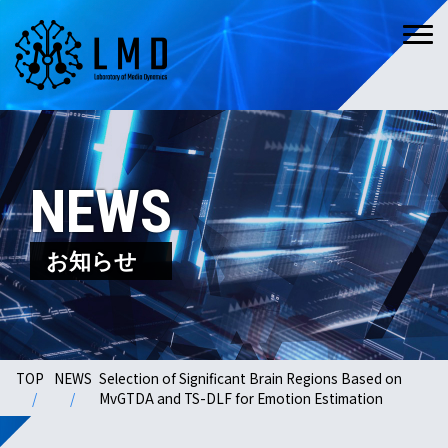
NEWS
お知らせ
TOP
NEWS
Selection of Significant Brain Regions Based on
MvGTDA and TS-DLF for Emotion Estimation