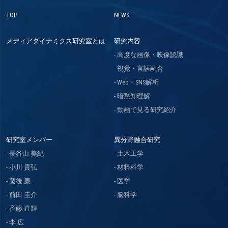
TOP
NEWS
メディアダイナミクス研究室とは
研究内容
高度な画像・映像認識
視覚・言語融合
Web・SNS解析
暗黙知理解
動画で見る研究紹介
研究室メンバー
異分野融合研究
長谷山 美紀
土木工学
小川 貴弘
材料科学
藤後 廉
医学
前田 圭介
脳科学
斉藤 直輝
李 広