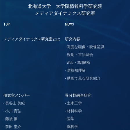
北海道大学 大学院情報科学研究院
メディアダイナミクス研究室
TOP
NEWS
メディアダイナミクス研究室とは
研究内容
高度な画像・映像認識
視覚・言語融合
Web・SNS解析
暗黙知理解
動画で見る研究紹介
研究室メンバー
異分野融合研究
長谷山 美紀
土木工学
小川 貴弘
材料科学
藤後 廉
医学
前田 圭介
脳科学