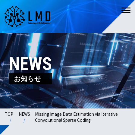
NEWS
お知らせ
TOP
NEWS
Missing Image Data Estimation via Iterative
Convolutional Sparse Coding