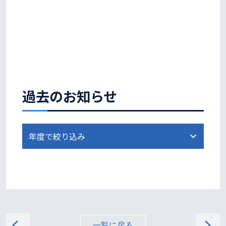
過去のお知らせ
arrow_back_ios
arrow_forward_ios
一覧に戻る