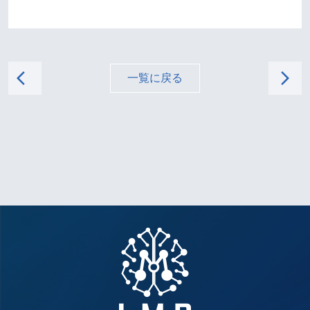
arrow_back_ios
arrow_forward_ios
一覧に戻る