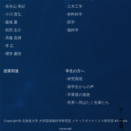
長谷山 美紀
土木工学
小川 貴弘
材料科学
藤後 廉
医学
前田 圭介
脳科学
斉藤 直輝
李 広
櫻井 慶悟
授業関連
学生の方へ
研究環境
留学生からの声
卒業後の進路
世界へ羽ばたく先輩たち
west
PAGE TOP
Copyright © 北海道大学 大学院情報科学研究院 メディアダイナミクス研究室 All rights
reserved.