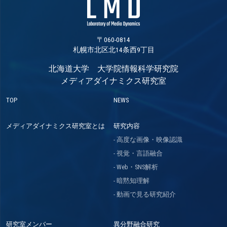
〒060-0814
札幌市北区北14条西9丁目
北海道大学 大学院情報科学研究院
メディアダイナミクス研究室
TOP
NEWS
メディアダイナミクス研究室とは
研究内容
高度な画像・映像認識
視覚・言語融合
Web・SNS解析
暗黙知理解
動画で見る研究紹介
研究室メンバー
異分野融合研究