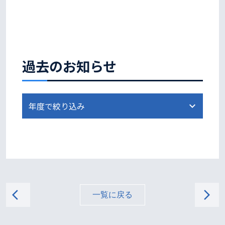
過去のお知らせ
arrow_back_ios
arrow_forward_ios
一覧に戻る