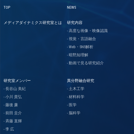
TOP
NEWS
メディアダイナミクス研究室とは
研究内容
高度な画像・映像認識
視覚・言語融合
Web・SNS解析
暗黙知理解
動画で見る研究紹介
研究室メンバー
異分野融合研究
長谷山 美紀
土木工学
小川 貴弘
材料科学
藤後 廉
医学
前田 圭介
脳科学
斉藤 直輝
李 広