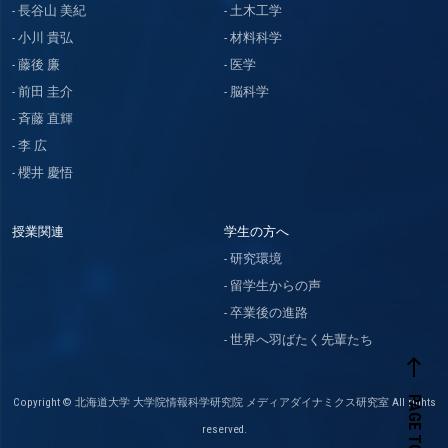
長谷山 美紀
土木工学
小川 貴弘
材料科学
藤後 廉
医学
前田 圭介
脳科学
斉藤 直輝
李 広
櫻井 慶悟
授業関連
学生の方へ
研究環境
留学生からの声
卒業後の進路
世界へ羽ばたく先輩たち
west
PAGE TOP
Copyright © 北海道大学 大学院情報科学研究院 メディアダイナミクス研究室 All rights
reserved.