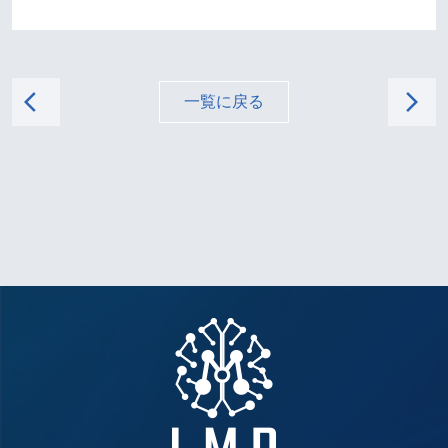
arrow_back_ios
arrow_forward_ios
一覧に戻る