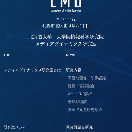
〒060-0814
札幌市北区北14条西9丁目
北海道大学 大学院情報科学研究院
メディアダイナミクス研究室
TOP
NEWS
メディアダイナミクス研究室とは
研究内容
高度な画像・映像認識
視覚・言語融合
Web・SNS解析
暗黙知理解
動画で見る研究紹介
研究室メンバー
異分野融合研究