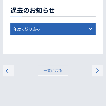
過去のお知らせ
arrow_back_ios
arrow_forward_ios
一覧に戻る