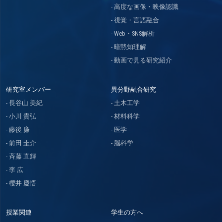
高度な画像・映像認識
視覚・言語融合
Web・SNS解析
暗黙知理解
動画で見る研究紹介
研究室メンバー
異分野融合研究
長谷山 美紀
土木工学
小川 貴弘
材料科学
藤後 廉
医学
前田 圭介
脳科学
斉藤 直輝
李 広
櫻井 慶悟
授業関連
学生の方へ