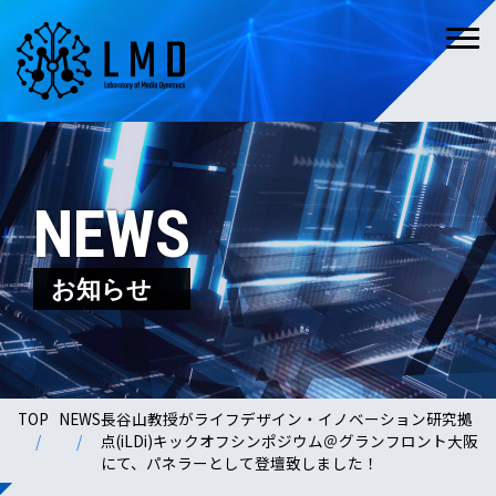
NEWS
お知らせ
TOP
NEWS
長谷山教授がライフデザイン・イノベーション研究拠
点(iLDi)キックオフシンポジウム＠グランフロント大阪
にて、パネラーとして登壇致しました！