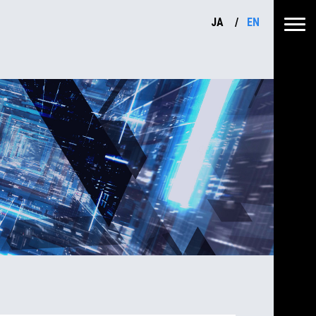
JA
EN