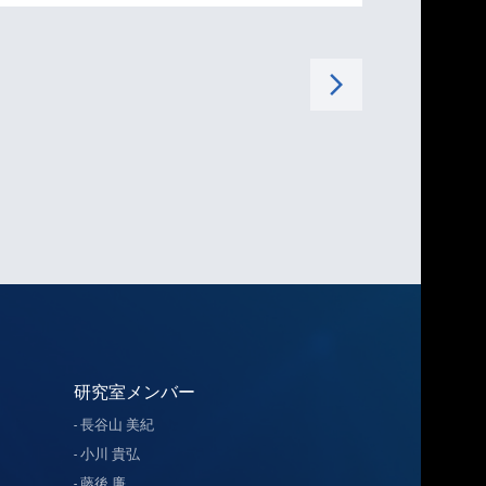
arrow_forward_ios
研究室メンバー
長谷山 美紀
小川 貴弘
藤後 廉