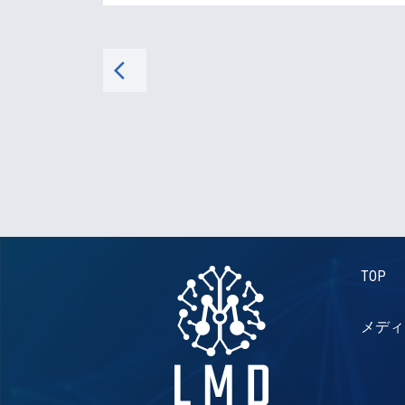
arrow_back_ios
TOP
メディ