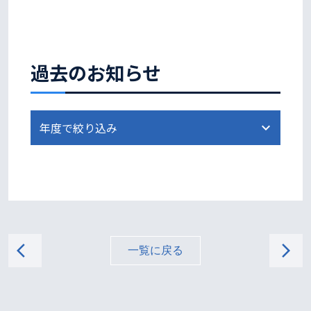
過去のお知らせ
arrow_back_ios
arrow_forward_ios
一覧に戻る