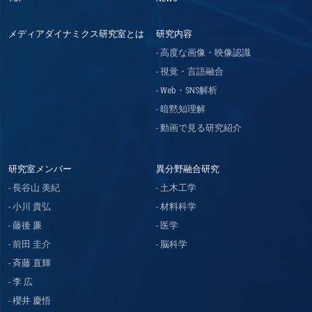
メディアダイナミクス研究室とは
研究内容
高度な画像・映像認識
視覚・言語融合
Web・SNS解析
暗黙知理解
動画で見る研究紹介
研究室メンバー
異分野融合研究
長谷山 美紀
土木工学
小川 貴弘
材料科学
藤後 廉
医学
前田 圭介
脳科学
斉藤 直輝
李 広
櫻井 慶悟