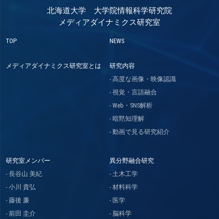
北海道大学 大学院情報科学研究院
メディアダイナミクス研究室
TOP
NEWS
メディアダイナミクス研究室とは
研究内容
高度な画像・映像認識
視覚・言語融合
Web・SNS解析
暗黙知理解
動画で見る研究紹介
研究室メンバー
異分野融合研究
長谷山 美紀
土木工学
小川 貴弘
材料科学
藤後 廉
医学
前田 圭介
脳科学