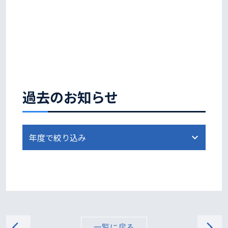
過去のお知らせ
arrow_back_ios
arrow_forward_ios
一覧に戻る