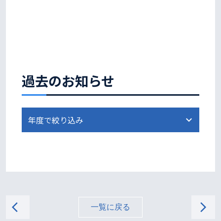
過去のお知らせ
arrow_back_ios
arrow_forward_ios
一覧に戻る