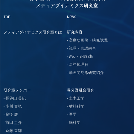
メディアダイナミクス研究室
TOP
NEWS
メディアダイナミクス研究室とは
研究内容
高度な画像・映像認識
視覚・言語融合
Web・SNS解析
暗黙知理解
動画で見る研究紹介
研究室メンバー
異分野融合研究
長谷山 美紀
土木工学
小川 貴弘
材料科学
藤後 廉
医学
前田 圭介
脳科学
斉藤 直輝