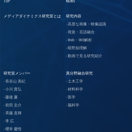
TOP
NEWS
メディアダイナミクス研究室とは
研究内容
高度な画像・映像認識
視覚・言語融合
Web・SNS解析
暗黙知理解
動画で見る研究紹介
研究室メンバー
異分野融合研究
長谷山 美紀
土木工学
小川 貴弘
材料科学
藤後 廉
医学
前田 圭介
脳科学
斉藤 直輝
李 広
櫻井 慶悟