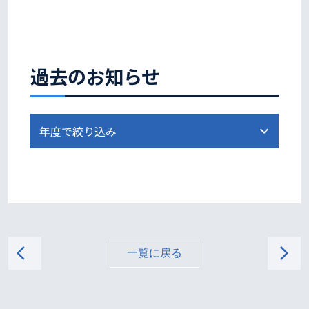
過去のお知らせ
arrow_back_ios
arrow_forward_ios
一覧に戻る