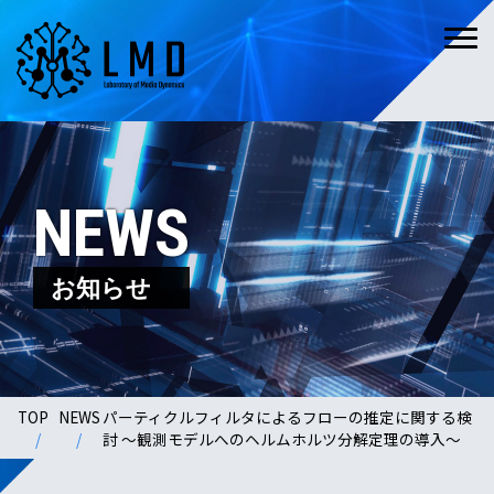
NEWS
お知らせ
TOP
NEWS
パーティクルフィルタによるフローの推定に関する検
討 〜観測モデルへのヘルムホルツ分解定理の導入〜