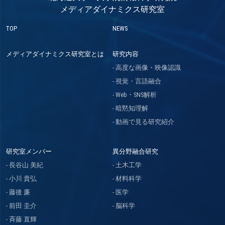
メディアダイナミクス研究室
TOP
NEWS
メディアダイナミクス研究室とは
研究内容
高度な画像・映像認識
視覚・言語融合
Web・SNS解析
暗黙知理解
動画で見る研究紹介
研究室メンバー
異分野融合研究
長谷山 美紀
土木工学
小川 貴弘
材料科学
藤後 廉
医学
前田 圭介
脳科学
斉藤 直輝