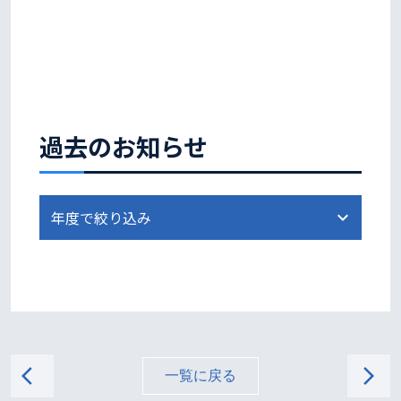
過去のお知らせ
arrow_back_ios
arrow_forward_ios
一覧に戻る