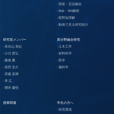
視覚・言語融合
Web・SNS解析
暗黙知理解
動画で見る研究紹介
研究室メンバー
異分野融合研究
長谷山 美紀
土木工学
小川 貴弘
材料科学
藤後 廉
医学
前田 圭介
脳科学
斉藤 直輝
李 広
櫻井 慶悟
授業関連
学生の方へ
研究環境