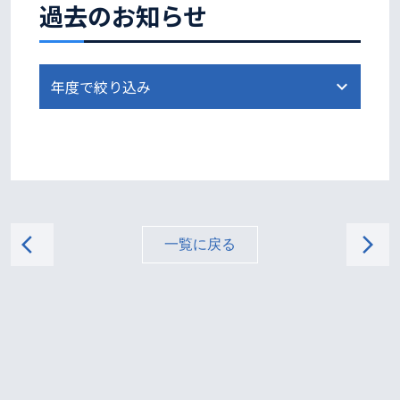
過去のお知らせ
arrow_back_ios
arrow_forward_ios
一覧に戻る