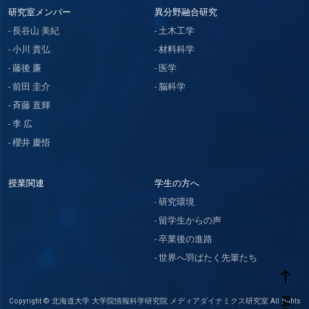
研究室メンバー
異分野融合研究
長谷山 美紀
土木工学
小川 貴弘
材料科学
藤後 廉
医学
前田 圭介
脳科学
斉藤 直輝
李 広
櫻井 慶悟
授業関連
学生の方へ
研究環境
留学生からの声
卒業後の進路
世界へ羽ばたく先輩たち
west
Copyright © 北海道大学 大学院情報科学研究院 メディアダイナミクス研究室 All rights