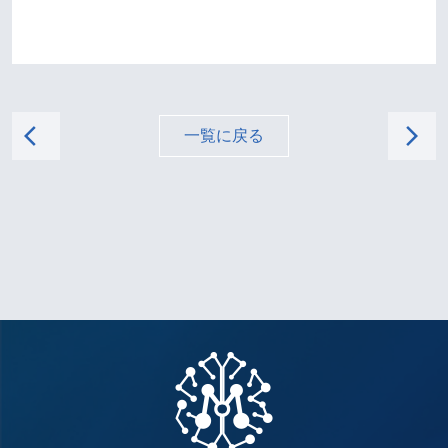
arrow_back_ios
arrow_forward_ios
一覧に戻る