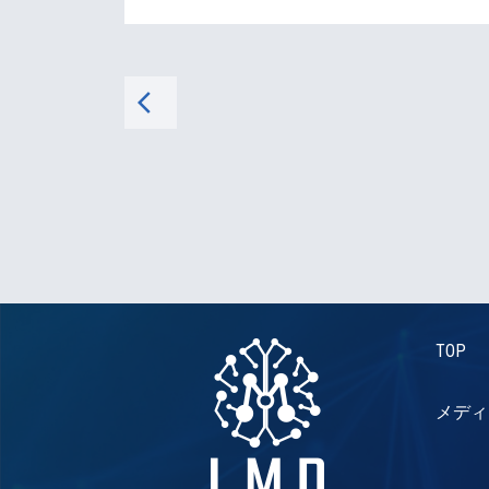
arrow_back_ios
TOP
メディ