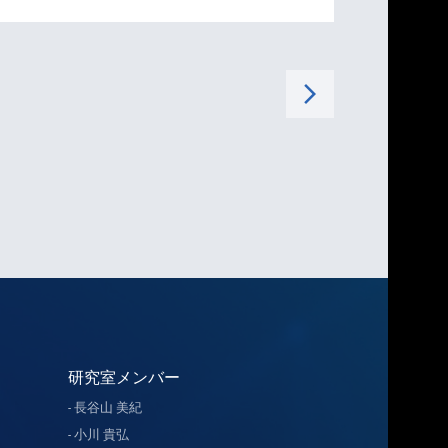
arrow_forward_ios
研究室メンバー
長谷山 美紀
小川 貴弘