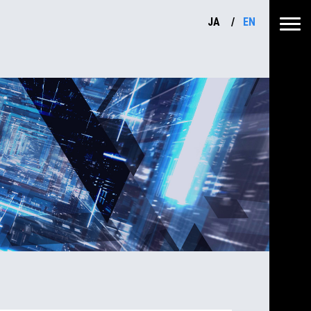
JA
EN