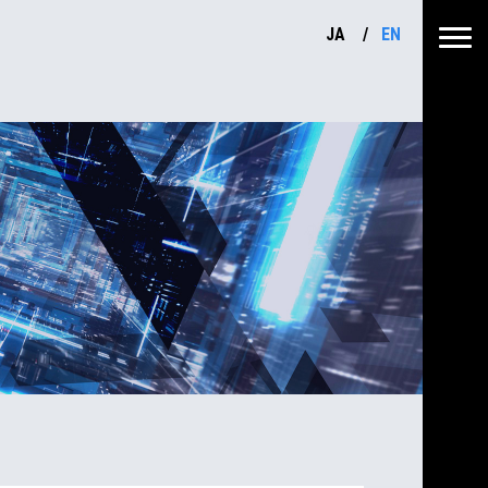
JA
EN