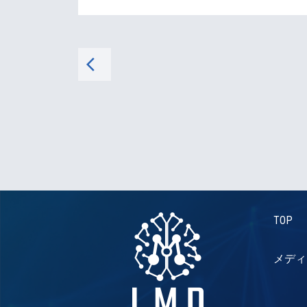
arrow_back_ios
TOP
メディ