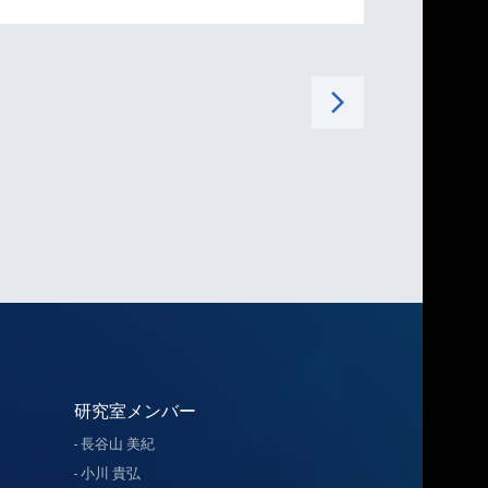
arrow_forward_ios
研究室メンバー
長谷山 美紀
小川 貴弘