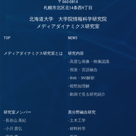
〒060-0814
札幌市北区北14条西9丁目
北海道大学 大学院情報科学研究院
メディアダイナミクス研究室
TOP
NEWS
メディアダイナミクス研究室とは
研究内容
高度な画像・映像認識
視覚・言語融合
Web・SNS解析
暗黙知理解
動画で見る研究紹介
研究室メンバー
異分野融合研究
長谷山 美紀
土木工学
小川 貴弘
材料科学