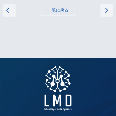
arrow_back_ios
arrow_forward_ios
一覧に戻る