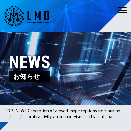
NEWS
お知らせ
TOP
NEWS
Generation of viewed image captions from human
brain activity via unsupervised text latent space