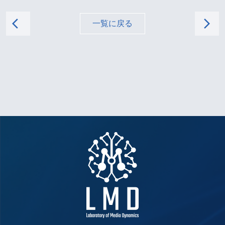
arrow_back_ios
arrow_forward_ios
一覧に戻る