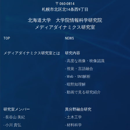
〒060-0814
札幌市北区北14条西9丁目
北海道大学 大学院情報科学研究院
メディアダイナミクス研究室
TOP
NEWS
メディアダイナミクス研究室とは
研究内容
高度な画像・映像認識
視覚・言語融合
Web・SNS解析
暗黙知理解
動画で見る研究紹介
研究室メンバー
異分野融合研究
長谷山 美紀
土木工学
小川 貴弘
材料科学