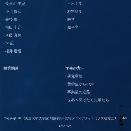
長谷山 美紀
土木工学
小川 貴弘
材料科学
藤後 廉
医学
前田 圭介
脳科学
斉藤 直輝
李 広
櫻井 慶悟
授業関連
学生の方へ
研究環境
留学生からの声
卒業後の進路
世界へ羽ばたく先輩たち
west
PAGE TOP
Copyright © 北海道大学 大学院情報科学研究院 メディアダイナミクス研究室 All rights
reserved.