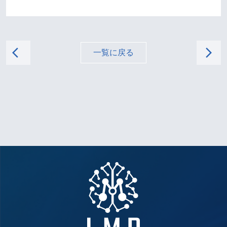
arrow_back_ios
arrow_forward_ios
一覧に戻る