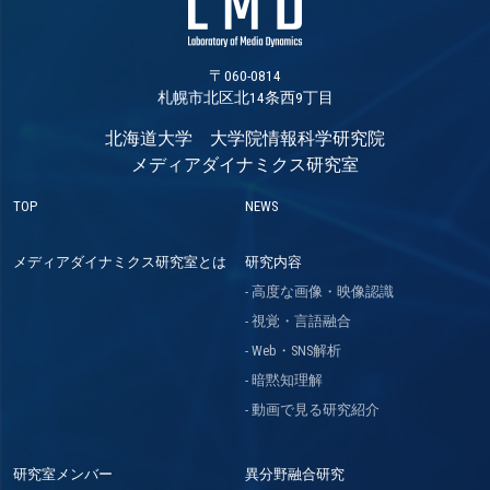
〒060-0814
札幌市北区北14条西9丁目
北海道大学 大学院情報科学研究院
メディアダイナミクス研究室
TOP
NEWS
メディアダイナミクス研究室とは
研究内容
高度な画像・映像認識
視覚・言語融合
Web・SNS解析
暗黙知理解
動画で見る研究紹介
研究室メンバー
異分野融合研究