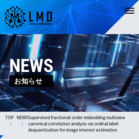
NEWS
お知らせ
TOP
NEWS
Supervised fractional-order embedding multiview
canonical correlation analysis via ordinal label
dequantization for image interest estimation