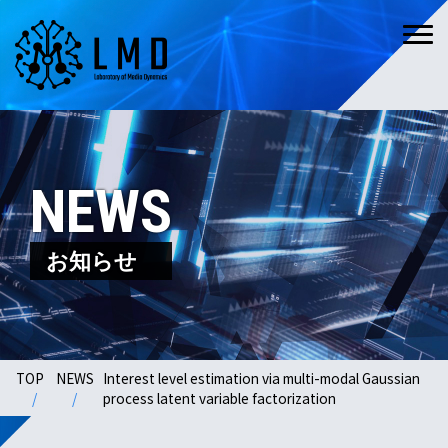
NEWS
お知らせ
TOP
NEWS
Interest level estimation via multi-modal Gaussian
process latent variable factorization