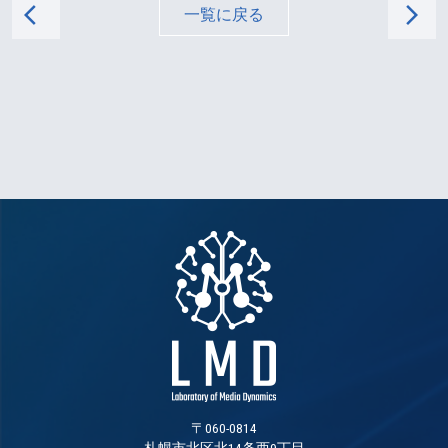
arrow_back_ios
arrow_forward_ios
一覧に戻る
〒060-0814
札幌市北区北14条西9丁目