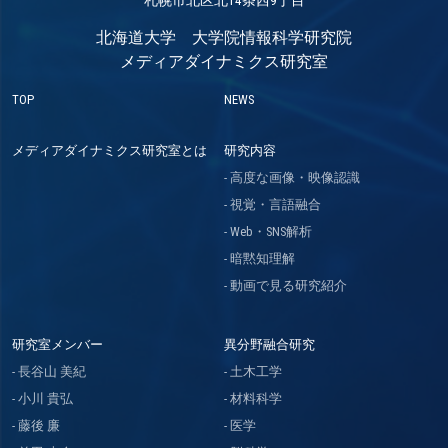
北海道大学 大学院情報科学研究院
メディアダイナミクス研究室
TOP
NEWS
メディアダイナミクス研究室とは
研究内容
高度な画像・映像認識
視覚・言語融合
Web・SNS解析
暗黙知理解
動画で見る研究紹介
研究室メンバー
異分野融合研究
長谷山 美紀
土木工学
小川 貴弘
材料科学
藤後 廉
医学