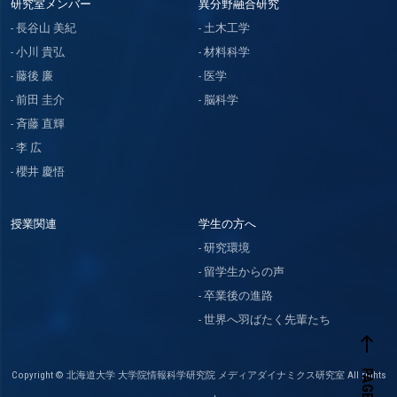
研究室メンバー
異分野融合研究
長谷山 美紀
土木工学
小川 貴弘
材料科学
藤後 廉
医学
前田 圭介
脳科学
斉藤 直輝
李 広
櫻井 慶悟
授業関連
学生の方へ
研究環境
留学生からの声
卒業後の進路
世界へ羽ばたく先輩たち
west
Copyright © 北海道大学 大学院情報科学研究院 メディアダイナミクス研究室 All rights