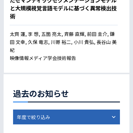
たセマンティックセグメンテーションモデル
と大規模視覚言語モデルに基づく異常検出技
術
太齊 蓮, 李 想, 五箇 亮太, 斉藤 直輝, 前田 圭介, 鎌
田 文幸, 久保 竜志, 川嵜 裕二, 小川 貴弘, 長谷山 美
紀
映像情報メディア学会技術報告
過去のお知らせ