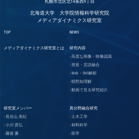
札幌市北区北14条西9丁目
北海道大学 大学院情報科学研究院
メディアダイナミクス研究室
TOP
NEWS
メディアダイナミクス研究室とは
研究内容
高度な画像・映像認識
視覚・言語融合
Web・SNS解析
暗黙知理解
動画で見る研究紹介
研究室メンバー
異分野融合研究
長谷山 美紀
土木工学
小川 貴弘
材料科学
藤後 廉
医学