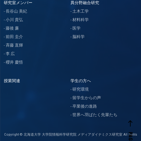
研究室メンバー
異分野融合研究
長谷山 美紀
土木工学
小川 貴弘
材料科学
藤後 廉
医学
前田 圭介
脳科学
斉藤 直輝
李 広
櫻井 慶悟
授業関連
学生の方へ
研究環境
留学生からの声
卒業後の進路
世界へ羽ばたく先輩たち
west
Copyright © 北海道大学 大学院情報科学研究院 メディアダイナミクス研究室 All rights