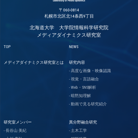
〒060-0814
札幌市北区北14条西9丁目
北海道大学 大学院情報科学研究院
メディアダイナミクス研究室
TOP
NEWS
メディアダイナミクス研究室とは
研究内容
高度な画像・映像認識
視覚・言語融合
Web・SNS解析
暗黙知理解
動画で見る研究紹介
研究室メンバー
異分野融合研究
長谷山 美紀
土木工学