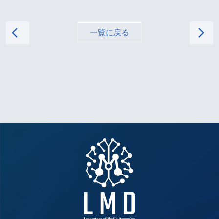
arrow_back_ios
arrow_forward_ios
一覧に戻る