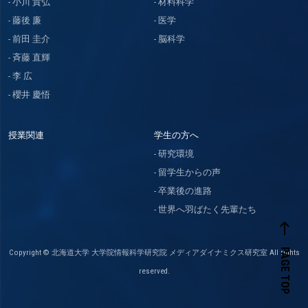
小川 貴弘
材料科学
藤後 廉
医学
前田 圭介
脳科学
斉藤 直輝
李 広
櫻井 慶悟
授業関連
学生の方へ
研究環境
留学生からの声
卒業後の進路
世界へ羽ばたく先輩たち
west
PAGE TOP
Copyright © 北海道大学 大学院情報科学研究院 メディアダイナミクス研究室 All rights
reserved.