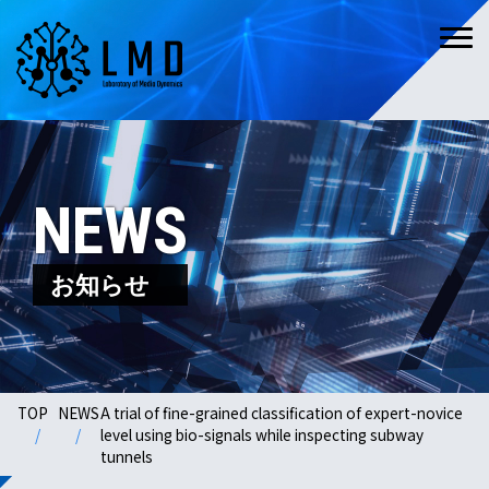
NEWS
お知らせ
TOP
NEWS
A trial of fine-grained classification of expert-novice
level using bio-signals while inspecting subway
tunnels