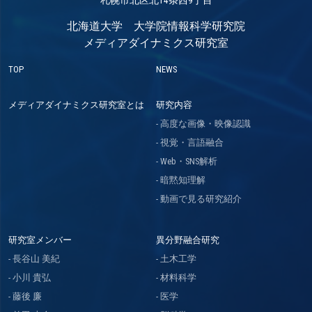
北海道大学 大学院情報科学研究院
メディアダイナミクス研究室
TOP
NEWS
メディアダイナミクス研究室とは
研究内容
高度な画像・映像認識
視覚・言語融合
Web・SNS解析
暗黙知理解
動画で見る研究紹介
研究室メンバー
異分野融合研究
長谷山 美紀
土木工学
小川 貴弘
材料科学
藤後 廉
医学