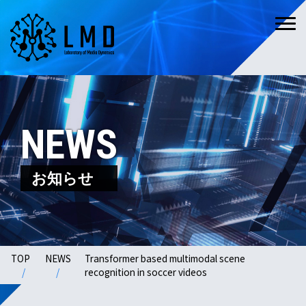
NEWS
お知らせ
TOP
NEWS
Transformer based multimodal scene
recognition in soccer videos