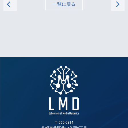
arrow_back_ios
arrow_forward_ios
一覧に戻る
〒060-0814
札幌市北区北14条西9丁目