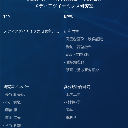
メディアダイナミクス研究室
TOP
NEWS
メディアダイナミクス研究室とは
研究内容
高度な画像・映像認識
視覚・言語融合
Web・SNS解析
暗黙知理解
動画で見る研究紹介
研究室メンバー
異分野融合研究
長谷山 美紀
土木工学
小川 貴弘
材料科学
藤後 廉
医学
前田 圭介
脳科学
斉藤 直輝