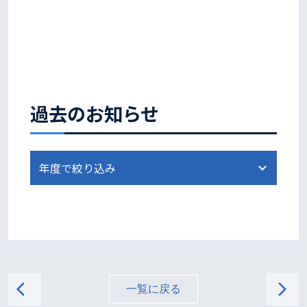
過去のお知らせ
arrow_back_ios
arrow_forward_ios
一覧に戻る