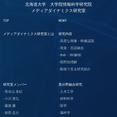
北海道大学 大学院情報科学研究院
メディアダイナミクス研究室
TOP
NEWS
メディアダイナミクス研究室とは
研究内容
高度な画像・映像認識
視覚・言語融合
Web・SNS解析
暗黙知理解
動画で見る研究紹介
研究室メンバー
異分野融合研究
長谷山 美紀
土木工学
小川 貴弘
材料科学
藤後 廉
医学
前田 圭介
脳科学