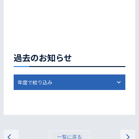
過去のお知らせ
arrow_back_ios
arrow_forward_ios
一覧に戻る