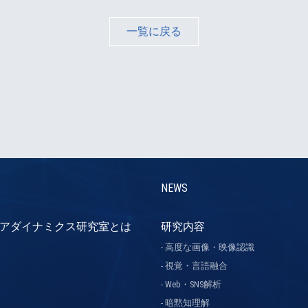
一覧に戻る
NEWS
アダイナミクス研究室とは
研究内容
高度な画像・映像認識
視覚・言語融合
Web・SNS解析
暗黙知理解