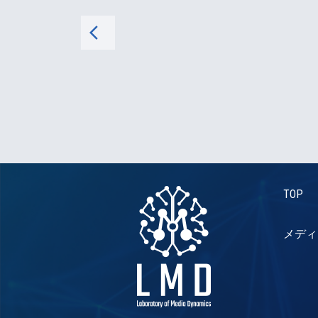
arrow_back_ios
TOP
メディ