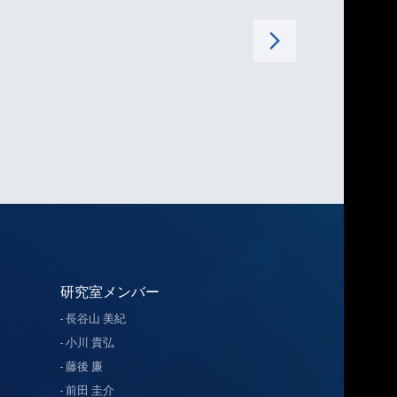
arrow_forward_ios
研究室メンバー
長谷山 美紀
小川 貴弘
藤後 廉
前田 圭介