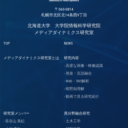
〒060-0814
札幌市北区北14条西9丁目
北海道大学 大学院情報科学研究院
メディアダイナミクス研究室
TOP
NEWS
メディアダイナミクス研究室とは
研究内容
高度な画像・映像認識
視覚・言語融合
Web・SNS解析
暗黙知理解
動画で見る研究紹介
研究室メンバー
異分野融合研究
長谷山 美紀
土木工学