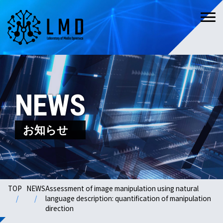
NEWS
お知らせ
TOP
NEWS
Assessment of image manipulation using natural
language description: quantification of manipulation
direction