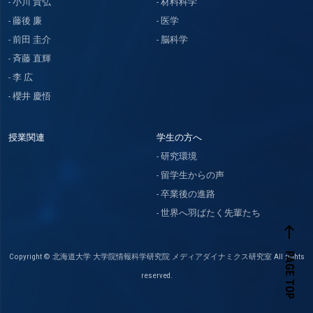
小川 貴弘
材料科学
藤後 廉
医学
前田 圭介
脳科学
斉藤 直輝
李 広
櫻井 慶悟
授業関連
学生の方へ
研究環境
留学生からの声
卒業後の進路
世界へ羽ばたく先輩たち
west
PAGE TOP
Copyright © 北海道大学 大学院情報科学研究院 メディアダイナミクス研究室 All rights
reserved.