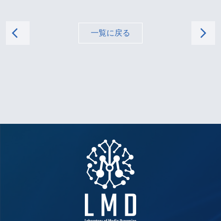
arrow_back_ios
arrow_forward_ios
一覧に戻る