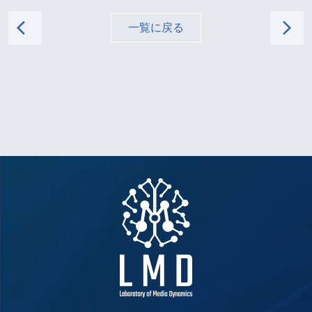
arrow_back_ios
arrow_forward_ios
一覧に戻る