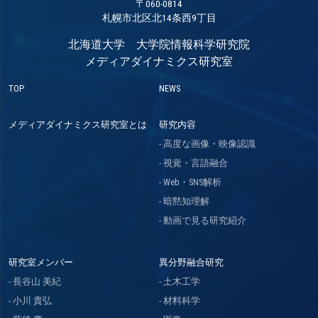
〒060-0814
札幌市北区北14条西9丁目
北海道大学 大学院情報科学研究院
メディアダイナミクス研究室
TOP
NEWS
メディアダイナミクス研究室とは
研究内容
高度な画像・映像認識
視覚・言語融合
Web・SNS解析
暗黙知理解
動画で見る研究紹介
研究室メンバー
異分野融合研究
長谷山 美紀
土木工学
小川 貴弘
材料科学