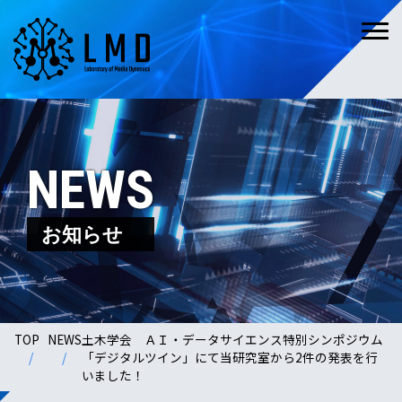
NEWS
お知らせ
TOP
NEWS
土木学会 ＡＩ・データサイエンス特別シンポジウム
「デジタルツイン」にて当研究室から2件の発表を行
いました！