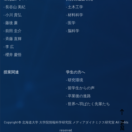
長谷山 美紀
土木工学
小川 貴弘
材料科学
藤後 廉
医学
前田 圭介
脳科学
斉藤 直輝
李 広
櫻井 慶悟
授業関連
学生の方へ
研究環境
留学生からの声
卒業後の進路
世界へ羽ばたく先輩たち
west
PAGE TOP
Copyright © 北海道大学 大学院情報科学研究院 メディアダイナミクス研究室 All rights
reserved.