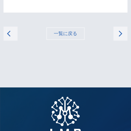
arrow_back_ios
arrow_forward_ios
一覧に戻る