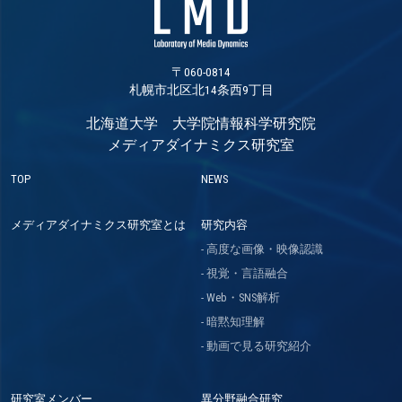
〒060-0814
札幌市北区北14条西9丁目
北海道大学 大学院情報科学研究院
メディアダイナミクス研究室
TOP
NEWS
メディアダイナミクス研究室とは
研究内容
高度な画像・映像認識
視覚・言語融合
Web・SNS解析
暗黙知理解
動画で見る研究紹介
研究室メンバー
異分野融合研究