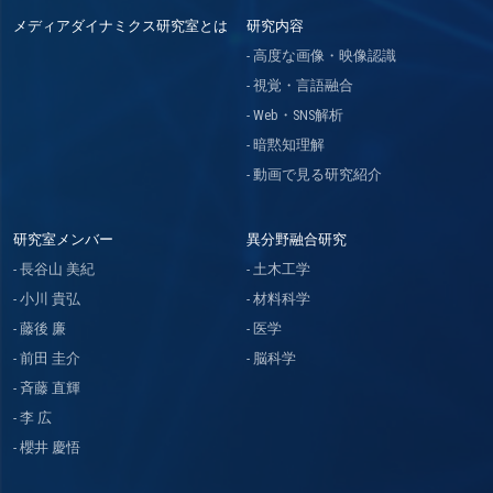
メディアダイナミクス研究室とは
研究内容
高度な画像・映像認識
視覚・言語融合
Web・SNS解析
暗黙知理解
動画で見る研究紹介
研究室メンバー
異分野融合研究
長谷山 美紀
土木工学
小川 貴弘
材料科学
藤後 廉
医学
前田 圭介
脳科学
斉藤 直輝
李 広
櫻井 慶悟