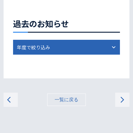
過去のお知らせ
arrow_back_ios
arrow_forward_ios
一覧に戻る